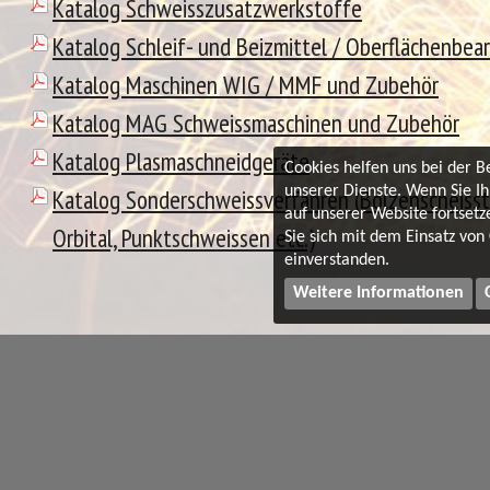
Katalog Schweisszusatzwerkstoffe
Katalog Schleif- und Beizmittel / Oberflächenbea
Katalog Maschinen WIG / MMF und Zubehör
Katalog MAG Schweissmaschinen und Zubehör
Katalog Plasmaschneidgeräte
Cookies helfen uns bei der B
Katalog Sonderschweissverfahren (Bolzenscheisst
unserer Dienste. Wenn Sie I
auf unserer Website fortsetz
Orbital, Punktschweissen etc.)
Sie sich mit dem Einsatz von
einverstanden.
Weitere Informationen
Qualitätsmanagementsystem ISO 9001:20
© Schweiss-Schneider Gesellschaft für Schweisstechnik mbH · Rath