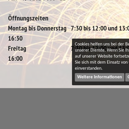
Öffnungszeiten
Montag bis Donnerstag 7:30 bis 12:00 und 13:0
16:30
Cookies helfen uns bei der B
Freitag 7:30 bis 12:00 und 13:00
unserer Dienste. Wenn Sie I
16:00
auf unserer Website fortsetz
Sie sich mit dem Einsatz von
einverstanden.
Weitere Informationen
Qualitätsmanagementsystem ISO 9001:20
© Schweiss-Schneider Gesellschaft für Schweisstechnik mbH · Rath